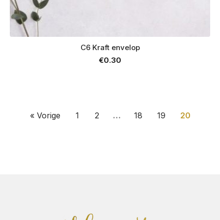
C6 Kraft envelop
€
0.30
« Vorige
1
2
…
18
19
20