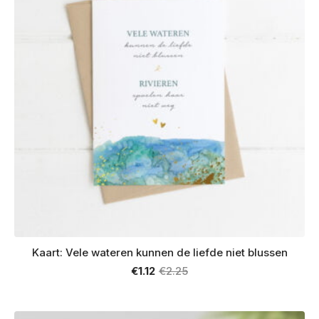
Kaart: Vele wateren kunnen de liefde niet blussen
€
1.12
€
2.25
Oorspronkelijke
Huidige
prijs
prijs
was:
is:
€2.25.
€1.12.