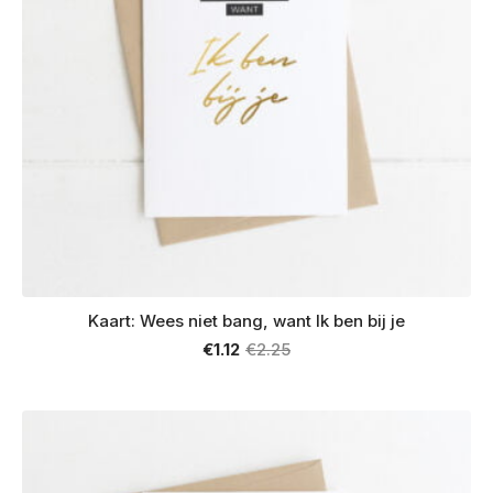
Kaart: Wees niet bang, want Ik ben bij je
€
1.12
€
2.25
Oorspronkelijke
Huidige
prijs
prijs
was:
is:
€2.25.
€1.12.