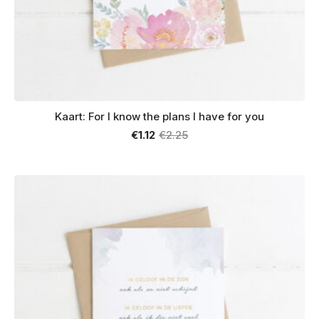
Kaart: For I know the plans I have for you
€
1.12
€
2.25
Oorspronkelijke
Huidige
prijs
prijs
was:
is:
€2.25.
€1.12.