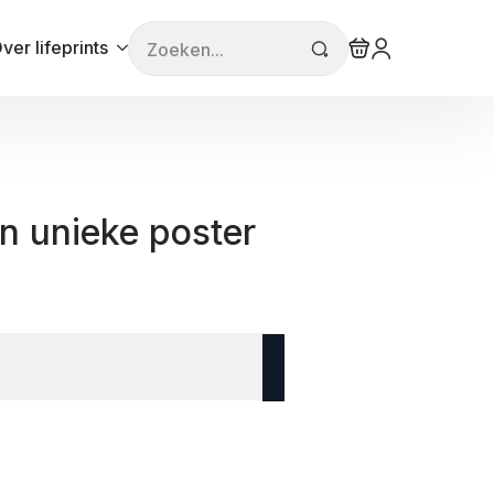
Search
ver lifeprints
for:
n unieke poster