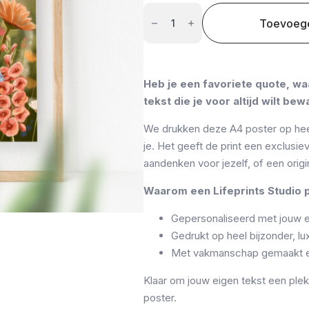
Ontwerp
je
Toevoeg
eigen
unieke
poster
aantal
Heb je een favoriete quote, wa
tekst die je voor altijd wilt be
We drukken deze A4 poster op heel b
je. Het geeft de print een exclusie
aandenken voor jezelf, of een origi
Waarom een Lifeprints Studio 
Gepersonaliseerd met jouw e
Gedrukt op heel bijzonder, luxe
Met vakmanschap gemaakt en
Klaar om jouw eigen tekst een ple
poster.