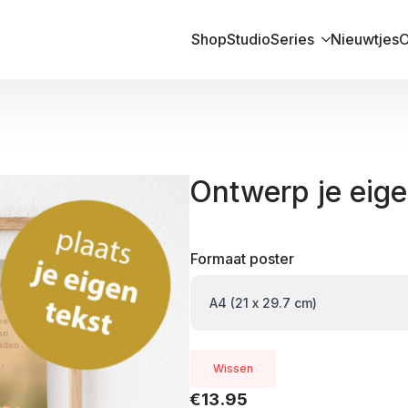
Shop
Studio
Series
Nieuwtjes
O
Ontwerp je eige
Formaat poster
Wissen
€
13.95