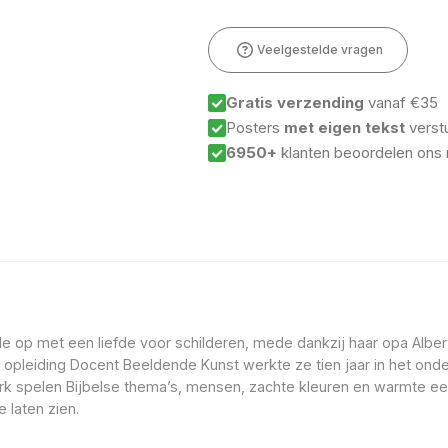
Veelgestelde vragen
Gratis verzending
vanaf €35
Posters
met eigen tekst
verst
6950+
klanten beoordelen ons
 op met een liefde voor schilderen, mede dankzij haar opa Albert 
pleiding Docent Beeldende Kunst werkte ze tien jaar in het onderw
werk spelen Bijbelse thema’s, mensen, zachte kleuren en warmte een
 laten zien.