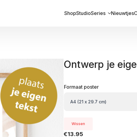
Shop
Studio
Series
Nieuwtjes
O
Ontwerp je eige
Formaat poster
Wissen
€
13.95