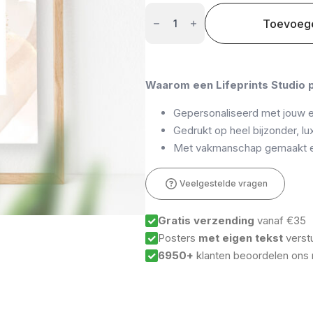
Ontwerp
je
Toevoeg
eigen
unieke
poster
aantal
Waarom een Lifeprints Studio 
Gepersonaliseerd met jouw e
Gedrukt op heel bijzonder, luxe
Met vakmanschap gemaakt en
Veelgestelde vragen
Gratis verzending
vanaf €35
Posters
met eigen tekst
verst
6950+
klanten beoordelen ons