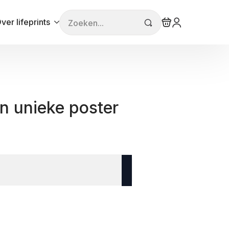
Search
ver lifeprints
for:
n unieke poster