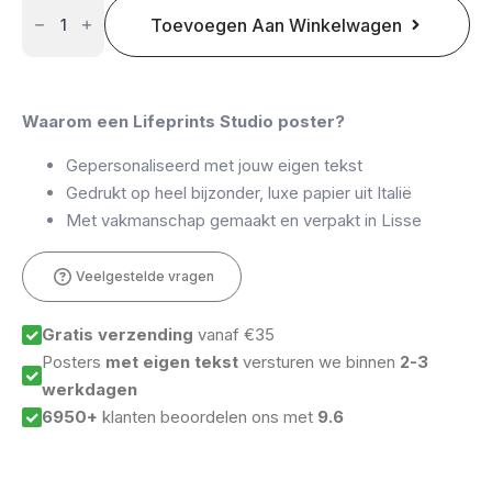
Ontwerp
je
Toevoegen Aan Winkelwagen
eigen
unieke
poster
aantal
Waarom een Lifeprints Studio poster?
Gepersonaliseerd met jouw eigen tekst
Gedrukt op heel bijzonder, luxe papier uit Italië
Met vakmanschap gemaakt en verpakt in Lisse
Veelgestelde vragen
Gratis verzending
vanaf €35
Posters
met eigen tekst
versturen we binnen
2-3
werkdagen
6950+
klanten beoordelen ons met
9.6